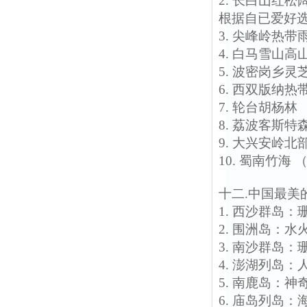
2. 长白山红
根据自已爱好
3. 尖峰岭热
4. 白马雪山
5. 波密岗乡
6. 西双版纳
7. 轮台胡杨
8. 荔波客斯
9. 大兴安岭
10. 蜀南竹海 
十二.中国最美
1. 西沙群岛
2. 围洲岛：
3. 南沙群岛
4. 澎湖列岛
5. 南鹿岛：
6. 庙岛列岛