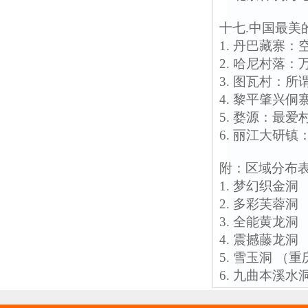
十七.中国最美
1. 丹巴藏寨
2. 哈尼村落
3. 图瓦村：
4. 黎平肇兴
5. 婺源：最
6. 丽江大研
附：区域分布
1. 梦幻织金
2. 多彩芙蓉
3. 全能黄龙
4. 震撼藤龙
5. 雪玉洞 
6. 九曲本溪