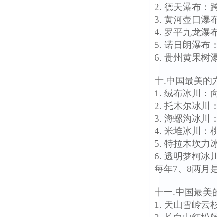
2. 德天瀑布
3. 黄河壶口
4. 罗平九龙
5. 诺日朗瀑
6. 贵州黄果
十.中国最美的
1. 绒布冰川
2. 托木尔冰
3. 海螺沟冰
4. 米堆冰川
5. 特拉木坎
6. 透明梦柯
每年7、8两月
十一.中国最美
1. 天山雪岭