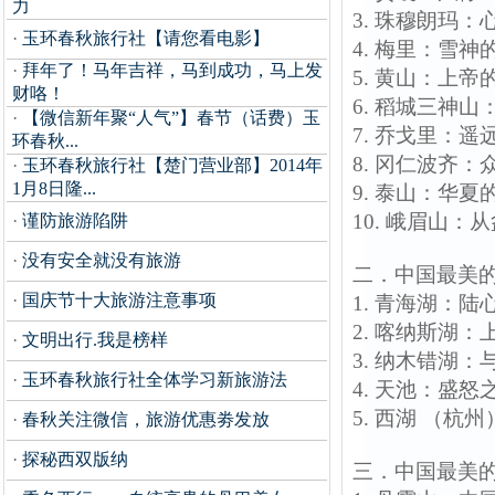
力
3. 珠穆朗玛
·
玉环春秋旅行社【请您看电影】
4. 梅里：雪神
·
拜年了！马年吉祥，马到成功，马上发
5. 黄山：上帝的
财咯！
6. 稻城三神山
·
【微信新年聚“人气”】春节（话费）玉
7. 乔戈里：遥
环春秋...
8. 冈仁波齐
·
玉环春秋旅行社【楚门营业部】2014年
1月8日隆...
9. 泰山：华
10. 峨眉山
·
谨防旅游陷阱
·
没有安全就没有旅游
二．中国最美
·
国庆节十大旅游注意事项
1. 青海湖：
2. 喀纳斯湖
·
文明出行.我是榜样
3. 纳木错湖
·
玉环春秋旅行社全体学习新旅游法
4. 天池：盛
5. 西湖 （
·
春秋关注微信，旅游优惠劵发放
·
探秘西双版纳
三．中国最美