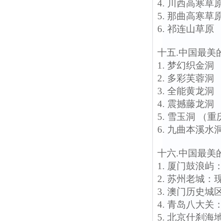
4. 川西高寒
5. 那曲高寒
6. 祁连山草原
十五.中国最美
1. 梦幻织金
2. 多彩芙蓉
3. 全能黄龙
4. 震撼藤龙
5. 雪玉洞 
6. 九曲本溪
十六.中国最美
1. 厦门鼓浪
2. 苏州老城
3. 澳门历史
4. 青岛八大
5. 北京什刹