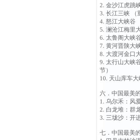
2. 金沙江虎
3. 长江三峡
4. 怒江大峡
5. 澜沧江梅
6. 太鲁阁大
7. 黄河晋陕大
8. 大渡河金
9. 太行山大
节）
10. 天山库
六．中国最美
1. 乌尔禾：
2. 白龙堆：
3. 三垅沙：
七．中国最美