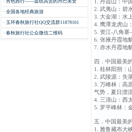
1. 丹霞山：
·
秀色西行——血统高贵的丹巴美女
2. 武夷山：
·
全国各地经典旅游
3. 大金湖：
·
玉环春秋旅行社QQ交流群11878161
4. 鹰潭龙虎
5. 资江-八
·
春秋旅行社公众微信二维码
6. 张掖丹霞
7. 赤水丹霞
四．中国最美
1. 桂林阳朔
2. 武陵源：
3. 万峰林：
气势，夏日漂
4. 三清山：
5. 罗平峰林
五．中国最美
1. 雅鲁藏布