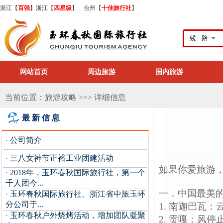
浙江【
百强
】浙江【
四星级
】 台州【
十佳旅行社
】
网站首页
周边旅游
国内旅游
当前位置：旅游攻略 >>> 详细信息
最新信息
·
公司简介
·
三八女神节正裕工业团建活动
如果你爱旅游
·
2018年，玉环春秋国际旅行社，第一个
千人团今...
一．中国最美
·
玉环春秋国际旅行社、浙江省中旅玉环
分公司于...
1. 南迦巴瓦：
·
玉环春秋户外烧烤活动，增加团队凝聚
2. 贡嘎：风