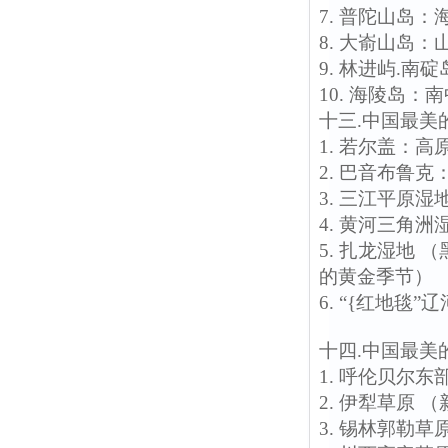
7. 普陀山岛
8. 大嵛山岛
9. 林进屿.
10. 海陵岛
十三.中国最美
1. 若尔盖：
2. 巴音布鲁
3. 三江平原
4. 黄河三角
5. 扎龙湿地
的黄金季节）
6. “{红地毯
十四.中国最美
1. 呼伦贝尔
2. 伊犁草原 
3. 锡林郭勒