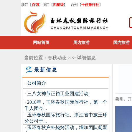
浙江【
百强
】浙江【
四星级
】 台州【
十佳旅行社
】
网站首页
周边旅游
国内旅游
当前位置：春秋动态 >>> 详细信息
最新信息
·
公司简介
·
三八女神节正裕工业团建活动
衢州、开
·
2018年，玉环春秋国际旅行社，第一个
千人团今...
·
玉环春秋国际旅行社、浙江省中旅玉环
分公司于...
·
玉环春秋户外烧烤活动，增加团队凝聚